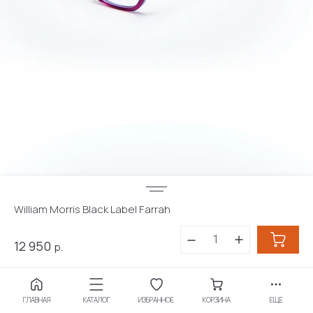
William Morris Black Label Farrah
Этот сайт использует файлы cookie и метаданные. Продолжая
просматривать его, вы соглашаетесь на использование нами
12 950
р.
файлов cookie и метаданных в соответствии с
Политикой
конфиденциальности
(согласно категориям и целям обработки ПД,
поименованным в п. 4.3)
Купить в 1 клик
Продолжить
ГЛАВНАЯ
КАТАЛОГ
ИЗБРАННОЕ
КОРЗИНА
ЕЩЕ