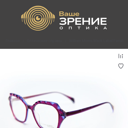
Главная
/
Оптические оправы
/
William Morris Black Label Farrah