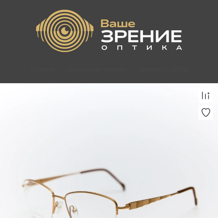
Главная
/
Оптические оправы
/
Stepper SI-50178