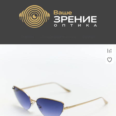
Главная
/
Солнцезащитные очки
/
Baldinini