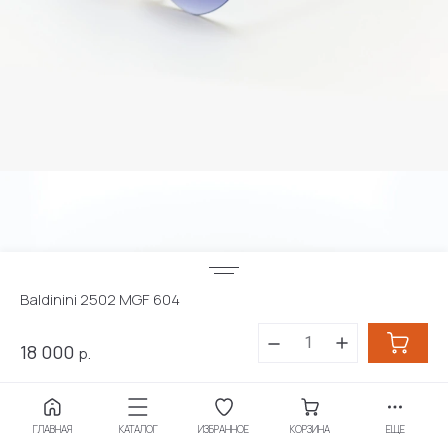
Baldinini 2502 MGF 604
Этот сайт использует файлы cookie и метаданные. Продолжая
просматривать его, вы соглашаетесь на использование нами
18 000
р.
файлов cookie и метаданных в соответствии с
Политикой
конфиденциальности
(согласно категориям и целям обработки ПД,
поименованным в п. 4.3)
Купить в 1 клик
Продолжить
ГЛАВНАЯ
КАТАЛОГ
ИЗБРАННОЕ
КОРЗИНА
ЕЩЕ